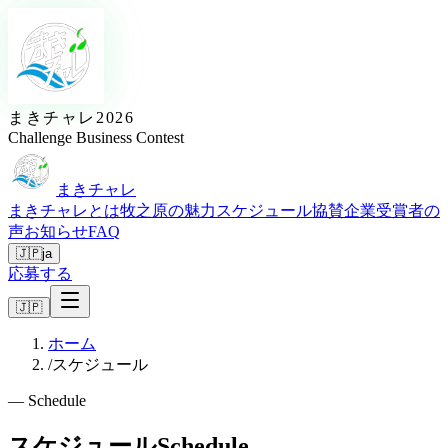
まきチャレ2026
Challenge Business Contest
まきチャレ
まきチャレとは
牧之原の魅力
スケジュール
協賛企業
受賞者の
声
お知らせ
FAQ
🇯🇵
ja
応募する
🇯🇵
ホーム
/
スケジュール
—
Schedule
スケジュール
Schedule